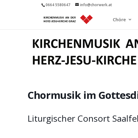
0664 5580647
info@chorwerk.at
Chöre
Chormusik im Gottesd
Liturgischer Consort Saalf