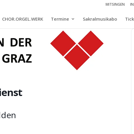
MITSINGEN
I
CHOR.ORGEL.WERK
Termine
Sakralmusikabo
Tic
ienst
elden