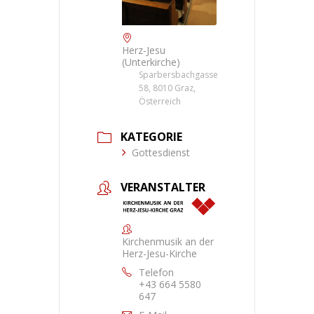
Herz-Jesu
(Unterkirche)
Sparbersbachgasse
58, 8010 Graz,
Österreich
KATEGORIE
Gottesdienst
VERANSTALTER
Kirchenmusik an der
Herz-Jesu-Kirche
Telefon
+43 664 5580
647