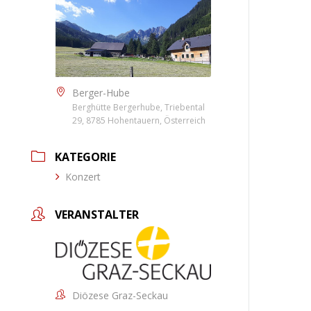
Berger-Hube
Berghütte Bergerhube, Triebental
29, 8785 Hohentauern, Österreich
KATEGORIE
Konzert
VERANSTALTER
Diözese Graz-Seckau